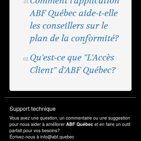
Comment l'application
ABF Québec aide-t-elle
les conseillers sur le
plan de la conformité?
Qu'est-ce que "L'Accès
Client" d'ABF Québec?
Support technique
Vous avez une question, un commentaire ou une suggestion
pour nous aider à améliorer
ABF Québec
et en faire un outil
parfait pour vos besoins?
Écrivez-nous à i
nfo
@abf.quebec